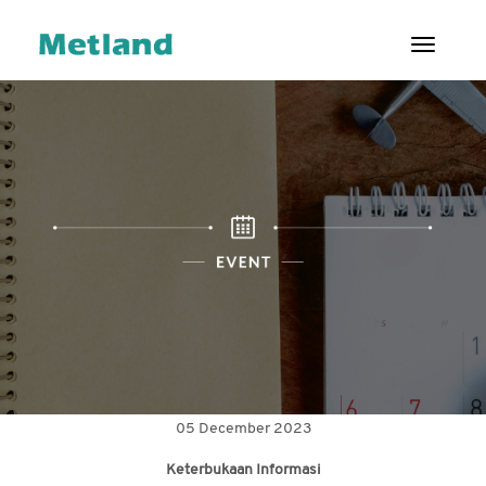
Toggl
ENG
|
ID
TENTANG
KAMI
PROYEK
LAYANAN
PELANGGAN
HUBUNGAN
INVESTOR
05 December 2023
TATA
Keterbukaan Informasi
KELOLA