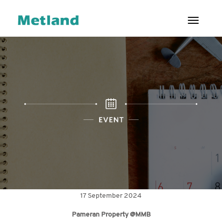
Toggl
ENG
|
ID
TENTANG
KAMI
PROYEK
LAYANAN
PELANGGAN
HUBUNGAN
INVESTOR
17 September 2024
TATA
Pameran Property @MMB
KELOLA