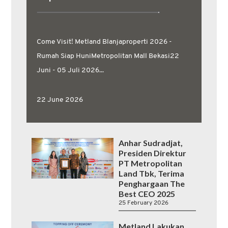
Come Visit! Metland Blanjaproperti 2026 -
PT Metropoli
Rumah Siap HuniMetropolitan Mall Bekasi22
MTLA menyel
Juni - 05 Juli 2026...
Pemegang Sah
Umum Pemega
tahun 2026 u
22 June 2026
berakhir pad
mencakup lima
Anhar Sudradjat,
Presiden Direktur
26 May 2026
PT Metropolitan
Land Tbk, Terima
Penghargaan The
Best CEO 2025
25 February 2026
Metland Lakukan