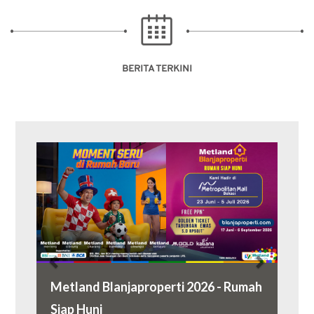
BERITA TERKINI
Previous
Next
Metland Blanjaproperti 2026 - Rumah
Metland S
Siap Huni
RUPSLB 2