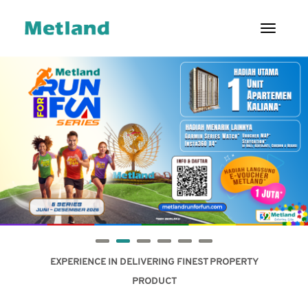
Toggl
ENG
|
ID
TENTANG
KAMI
PROYEK
LAYANAN
PELANGGAN
HUBUNGAN
INVESTOR
EXPERIENCE IN DELIVERING FINEST PROPERTY
PRODUCT
TATA
KELOLA